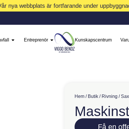
Vår nya webbplats är fortfarande under uppbyggna
vfall
Entreprenör
Kunskapscentrum
Var
Hem
/
Butik
/
Rivning
/
Sax
Maskinst
Få en offe