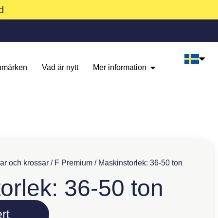
d
umärken
Vad är nytt
Mer information
ar och krossar
/
F Premium
/ Maskinstorlek: 36-50 ton
orlek: 36-50 ton
rt