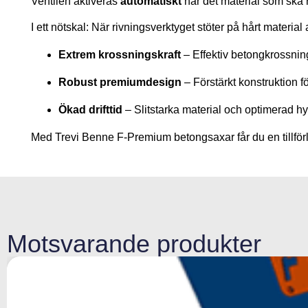
Ventilen aktiveras
automatiskt
när det material som ska 
I ett nötskal: När rivningsverktyget stöter på hårt materia
Extrem krossningskraft
– Effektiv betongkrossnin
Robust premiumdesign
– Förstärkt konstruktion 
Ökad drifttid
– Slitstarka material och optimerad hyd
Med Trevi Benne F-Premium betongsaxar får du en tillförlit
Motsvarande produkter