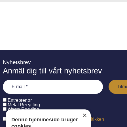
Nyhetsbrev
Anmäl dig till vårt nyhetsbrev
Entreprenør
Metal Recycling
Waste Recyling
×
Jeg har læst og accepterer
persondatapolitikken
Denne hjemmeside bruger
cookies