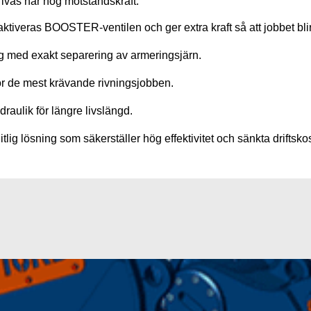
rivas har hög motståndskraft.
l aktiveras BOOSTER-ventilen och ger extra kraft så att jobbet bli
g med exakt separering av armeringsjärn.
för de mest krävande rivningsjobben.
raulik för längre livslängd.
lig lösning som säkerställer hög effektivitet och sänkta driftskos