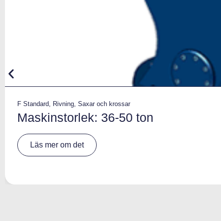
F Standard
,
Rivning
,
Saxar och krossar
Maskinstorlek: 36-50 ton
A
Läs mer om det
lt
e
r
n
a
ti
v
e
: