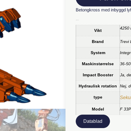
Betongkross med inbyggd lyf
Ytterligare information
4250 
Vikt
Brand
Trevi
System
Integ
Maskinstørrelse
36-50
Impact Booster
Ja, d
Hydraulisk rotation
Nej, d
type
Sekun
Model
F 33
Datablad