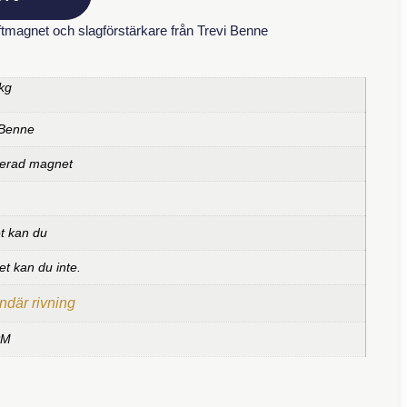
tmagnet och slagförstärkare från Trevi Benne
kg
 Benne
rerad magnet
et kan du
et kan du inte.
där rivning
PM