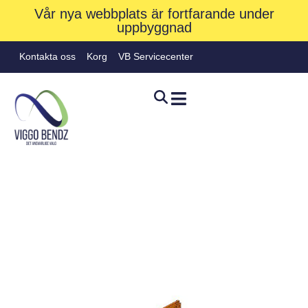
Vår nya webbplats är fortfarande under
uppbyggnad
Kontakta oss
Korg
VB Servicecenter