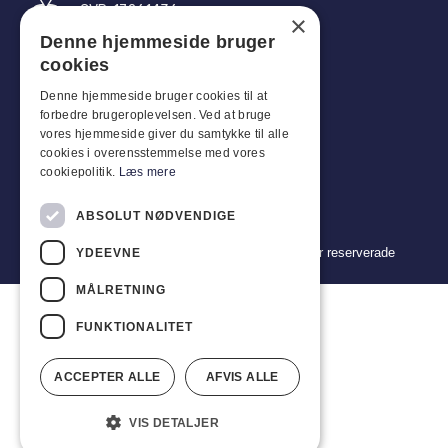
CVR: 17261436
×
Denne hjemmeside bruger
Tel: +45 4396 4122
cookies
E-post: vb@viggobendz.dk
Denne hjemmeside bruger cookies til at
forbedre brugeroplevelsen. Ved at bruge
Snabblänkar
vores hjemmeside giver du samtykke til alle
cookies i overensstemmelse med vores
Integritetspolicy
cookiepolitik.
Læs mere
Försäljnings- och leveransvillkor
ABSOLUT NØDVENDIGE
Copyright 2024 © Viggo Bendz. Alla rättigheter reserverade
YDEEVNE
MÅLRETNING
FUNKTIONALITET
ACCEPTER ALLE
AFVIS ALLE
VIS DETALJER