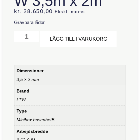
W 3,5m x 2m
kr.
28.650,00
Ekskl. moms
Grävbara lådor
Alternative
LÄGG TILL I VARUKORG
Ytterligare information
Dimensioner
3,5 × 2 mm
Brand
LTW
Type
Minibox basenhetB
Arbejdsbredde
0,62-0,81