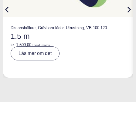
Distanshållare
,
Grävbara lådor
,
Utrustning
,
VB 100-120
1.5 m
kr.
1.509,00
Ekskl. moms
A
Läs mer om det
lt
e
r
n
a
ti
v
e
: