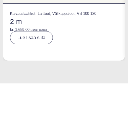
Kaivauslaatikot
,
Laitteet
,
Välikappaleet
,
VB 100-120
2 m
kr.
1.689,00
Ekskl. moms
A
Lue lisää siitä
lt
e
r
n
a
ti
v
e
: