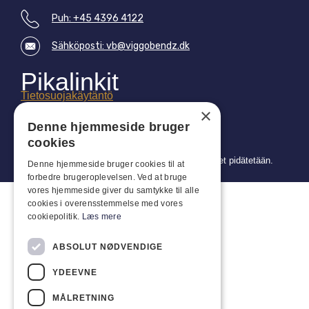
Puh: +45 4396 4122
Sähköposti: vb@viggobendz.dk
Pikalinkit
Tietosuojakäytäntö
×
Myynti- ja toimitusehdot
Denne hjemmeside bruger
cookies
Copyright 2024 © Viggo Bendz. Kaikki oikeudet pidätetään.
Denne hjemmeside bruger cookies til at
forbedre brugeroplevelsen. Ved at bruge
vores hjemmeside giver du samtykke til alle
cookies i overensstemmelse med vores
cookiepolitik.
Læs mere
ABSOLUT NØDVENDIGE
YDEEVNE
MÅLRETNING