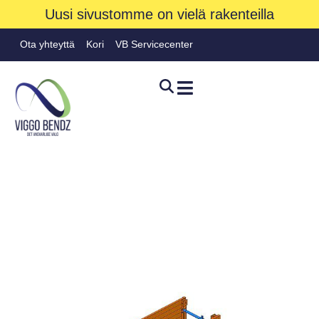
Uusi sivustomme on vielä rakenteilla
Ota yhteyttä
Kori
VB Servicecenter