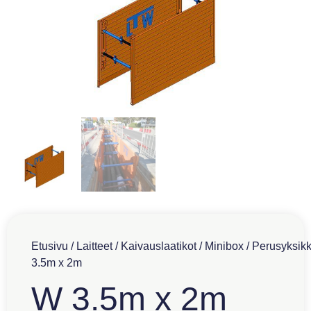
Etusivu
/
Laitteet
/
Kaivauslaatikot
/
Minibox
/
Perusyksik
3.5m x 2m
W 3.5m x 2m