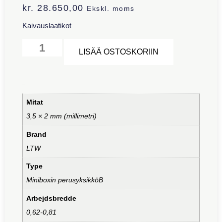
kr.
28.650,00
Ekskl. moms
Kaivauslaatikot
Alternative:
LISÄÄ OSTOSKORIIN
Lisätiedot
Mitat
3,5 × 2 mm (millimetri)
Brand
LTW
Type
Miniboxin perusyksikköB
Arbejdsbredde
0,62-0,81