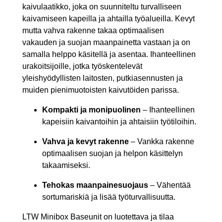
kaivulaatikko, joka on suunniteltu turvalliseen
kaivamiseen kapeilla ja ahtailla työalueilla. Kevyt
mutta vahva rakenne takaa optimaalisen
vakauden ja suojan maanpainetta vastaan ja on
samalla helppo käsitellä ja asentaa. Ihanteellinen
urakoitsijoille, jotka työskentelevät
yleishyödyllisten laitosten, putkiasennusten ja
muiden pienimuotoisten kaivutöiden parissa.
Kompakti ja monipuolinen
– Ihanteellinen
kapeisiin kaivantoihin ja ahtaisiin työtiloihin.
Vahva ja kevyt rakenne
– Vankka rakenne
optimaalisen suojan ja helpon käsittelyn
takaamiseksi.
Tehokas maanpainesuojaus
– Vähentää
sortumariskiä ja lisää työturvallisuutta.
LTW Minibox Baseunit on luotettava ja tilaa