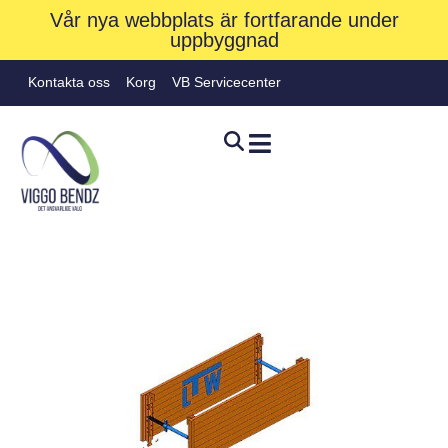
Vår nya webbplats är fortfarande under
uppbyggnad
Kontakta oss
Korg
VB Servicecenter