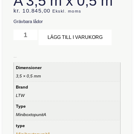
A 3,5 m x 0,5 m
kr.
10.845,00
Ekskl. moms
Grävbara lådor
Alternative
LÄGG TILL I VARUKORG
Ytterligare information
Dimensioner
3,5 × 0,5 mm
Brand
LTW
Type
MiniboxtopunitA
type