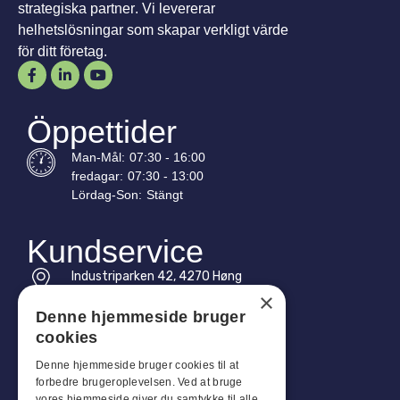
strategiska partner. Vi levererar
helhetslösningar som skapar verkligt värde
för ditt företag.
Öppettider
Man-
Mål
:
07:30 - 16:00
fredagar:
07:30 - 13:00
Lördag-
Son
:
Stängt
Kundservice
Industriparken 42, 4270 Høng
CVR: 17261436
×
Denne hjemmeside bruger
Tel: +45 4396 4122
cookies
E-post: vb@viggobendz.dk
Denne hjemmeside bruger cookies til at
forbedre brugeroplevelsen. Ved at bruge
vores hjemmeside giver du samtykke til alle