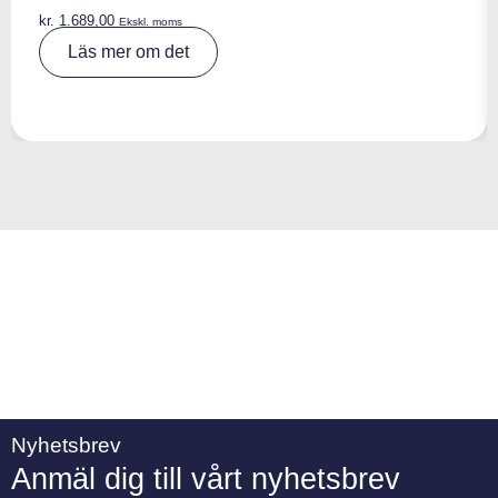
kr.
1.689,00
Ekskl. moms
A
Läs mer om det
lt
e
r
n
a
ti
v
e
:
Nyhetsbrev
Anmäl dig till vårt nyhetsbrev