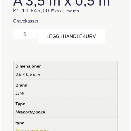
A 3,5 m x 0,5 m
kr.
10.845,00
Ekskl. moms
Gravekasser
Alternative:
LEGG I HANDLEKURV
Tilleggsinformasjon
Dimensjoner
3,5 × 0,5 mm
Brand
LTW
Type
MiniboxtopunitA
type