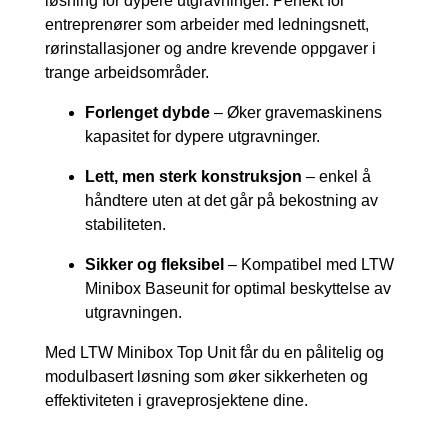
løsning for dypere utgravninger. Perfekt for
entreprenører som arbeider med ledningsnett,
rørinstallasjoner og andre krevende oppgaver i
trange arbeidsområder.
Forlenget dybde
– Øker gravemaskinens
kapasitet for dypere utgravninger.
Lett, men sterk konstruksjon
– enkel å
håndtere uten at det går på bekostning av
stabiliteten.
Sikker og fleksibel
– Kompatibel med LTW
Minibox Baseunit for optimal beskyttelse av
utgravningen.
Med LTW Minibox Top Unit får du en pålitelig og
modulbasert løsning som øker sikkerheten og
effektiviteten i graveprosjektene dine.