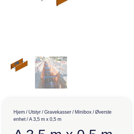
Hjem
/
Utstyr
/
Gravekasser
/
Minibox
/
Øverste
enhet
/ A 3,5 m x 0,5 m