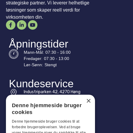
strategiske partner. Vi leverer helhetlige
løsninger som skaper reell verdi for
virksomheten din.
Åpningstider
Mann-
Mål
:
07:30 - 16:00
Fredager:
07:30 - 13:00
Lør-
Sønn
:
Stengt
Kundeservice
Industriparken 42, 4270 Høng
CVR: 17261436
×
Denne hjemmeside bruger
Tlf: +45 4396 4122
cookies
E-post: vb@viggobendz.dk
Denne hjemmeside bruger cookies til at
forbedre brugeroplevelsen. Ved at bruge
vores hjemmeside giver du samtykke til alle