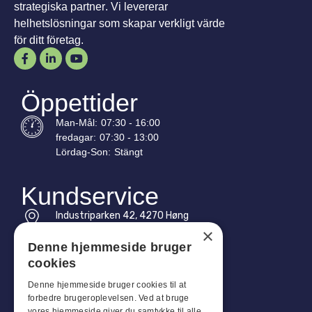
strategiska partner. Vi levererar
helhetslösningar som skapar verkligt värde
för ditt företag.
Öppettider
Man-
Mål
:
07:30 - 16:00
fredagar:
07:30 - 13:00
Lördag-
Son
:
Stängt
Kundservice
Industriparken 42, 4270 Høng
CVR: 17261436
×
Denne hjemmeside bruger
Tel: +45 4396 4122
cookies
E-post: vb@viggobendz.dk
Denne hjemmeside bruger cookies til at
forbedre brugeroplevelsen. Ved at bruge
vores hjemmeside giver du samtykke til alle