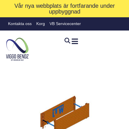
Vår nya webbplats är fortfarande under
uppbyggnad
Kontakta oss
Korg
VB Servicecenter