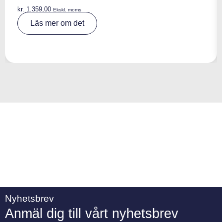
kr.
1.359,00
Ekskl. moms
A
Läs mer om det
lt
e
r
n
a
ti
v
e
:
Nyhetsbrev
Anmäl dig till vårt nyhetsbrev