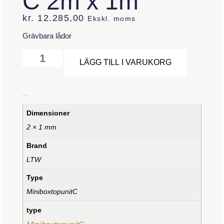
C 2m x 1m
kr.
12.285,00
Ekskl. moms
Grävbara lådor
Alternative
LÄGG TILL I VARUKORG
Ytterligare information
Dimensioner
2 × 1 mm
Brand
LTW
Type
MiniboxtopunitC
type