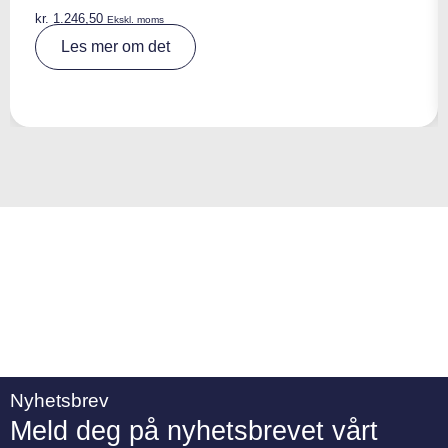
kr.
1.246,50
Ekskl. moms
A
Les mer om det
lt
e
r
n
a
ti
v
e
:
Nyhetsbrev
Meld deg på nyhetsbrevet vårt