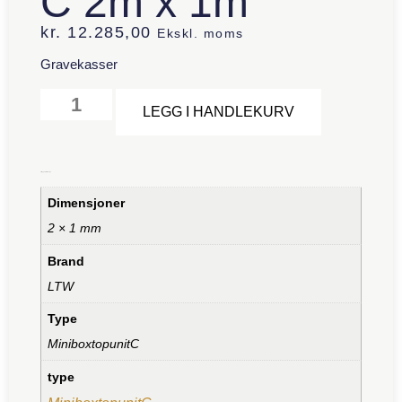
C 2m x 1m
kr.
12.285,00
Ekskl. moms
Gravekasser
Alternative:
LEGG I HANDLEKURV
Tilleggsinformasjon
Dimensjoner
2 × 1 mm
Brand
LTW
Type
MiniboxtopunitC
type