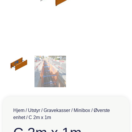
Hjem
/
Utstyr
/
Gravekasser
/
Minibox
/
Øverste
enhet
/ C 2m x 1m