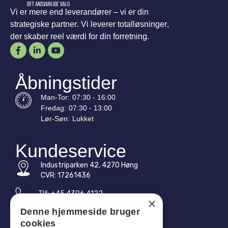
Vi er mere end leverandører – vi er din
strategiske partner. Vi leverer totalløsninger,
der skaber reel værdi for din forretning.
Åbningstider
Man-
Tor
:
07:30 - 16:00
Fredag:
07:30 - 13:00
Lør-
Søn
:
Lukket
Kundeservice
Industriparken 42, 4270 Høng
CVR: 17261436
Tlf: +45 4396 4122
×
Denne hjemmeside bruger
E-mail: vb@viggobendz.dk
cookies