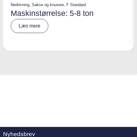
Nedrivning
,
Sakse og knusere
,
F Standard
Maskinstørrelse: 5-8 ton
A
Læs mere
lt
e
r
n
a
ti
v
e
:
Nyhedsbrev