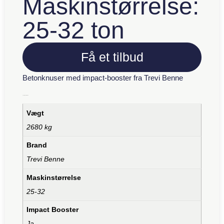
Maskinstørrelse:
25-32 ton
Få et tilbud
Betonknuser med impact-booster fra Trevi Benne
Yderligere information
Vægt
2680 kg
Brand
Trevi Benne
Maskinstørrelse
25-32
Impact Booster
Ja