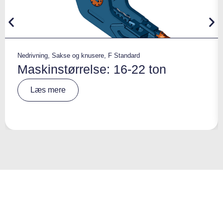
Nedrivning
,
Sakse og knusere
,
F Standard
Maskinstørrelse: 16-22 ton
A
Læs mere
lt
e
r
n
a
ti
v
e
: