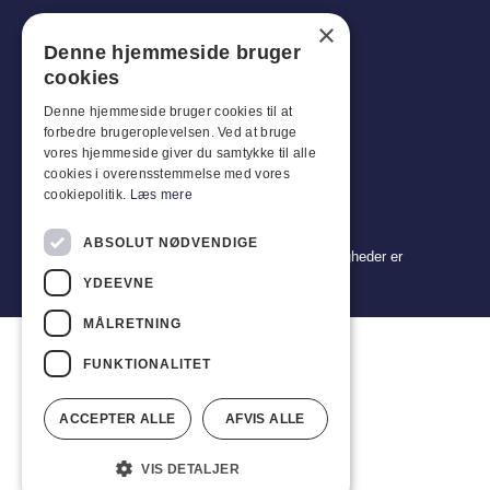
×
Tlf: +45 4396 4122
Denne hjemmeside bruger
E-mail: vb@viggobendz.dk
cookies
Denne hjemmeside bruger cookies til at
Quicklinks
forbedre brugeroplevelsen. Ved at bruge
Persondatapolitik
vores hjemmeside giver du samtykke til alle
cookies i overensstemmelse med vores
Salgs- og leveringsbetingelser
cookiepolitik.
Læs mere
ABSOLUT NØDVENDIGE
Copyright 2024 © Viggo Bendz. Alle rettigheder er
forbeholdt
YDEEVNE
MÅLRETNING
FUNKTIONALITET
ACCEPTER ALLE
AFVIS ALLE
VIS DETALJER