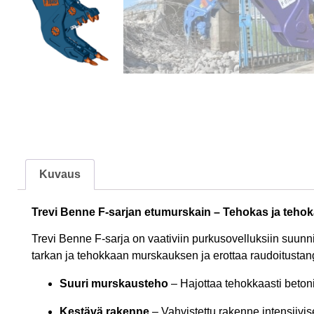
Kuvaus
Trevi Benne F-sarjan etumurskain – Tehokas ja tehok
Trevi Benne F-sarja on vaativiin purkusovelluksiin suun
tarkan ja tehokkaan murskauksen ja erottaa raudoitustang
Suuri murskausteho
– Hajottaa tehokkaasti betoni
Kestävä rakenne
– Vahvistettu rakenne intensiivis