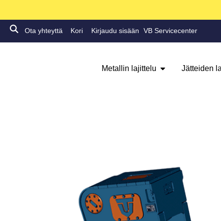
Ota yhteyttä
Kori
Kirjaudu sisään
VB Servicecenter
Metallin lajittelu
Jätteiden la