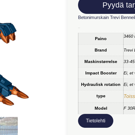
Pyydä tar
Betonimurskain Trevi Benneil
Lisätiedot
3460 
Paino
Brand
Trevi
Maskinstørrelse
33-45
Impact Booster
Ei, et 
Hydraulisk rotation
Ei, et 
type
Toiss
Model
F 30
Tietolehti