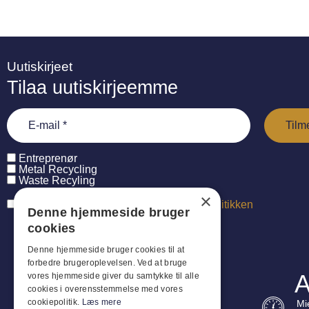
Uutiskirjeet
Tilaa uutiskirjeemme
Entreprenør
Metal Recycling
Waste Recyling
×
Jeg har læst og accepterer
persondatapolitikken
Denne hjemmeside bruger
cookies
Denne hjemmeside bruger cookies til at
forbedre brugeroplevelsen. Ved at bruge
A
vores hjemmeside giver du samtykke til alle
cookies i overensstemmelse med vores
cookiepolitik.
Læs mere
Mi