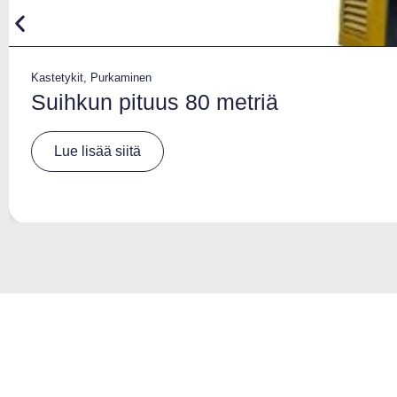
Kastetykit
,
Purkaminen
Suihkun pituus 80 metriä
A
Lue lisää siitä
lt
e
r
n
a
ti
v
e
: