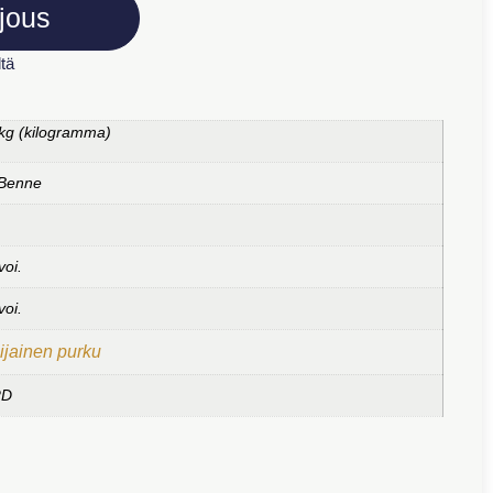
jous
tä
kg (kilogramma)
 Benne
voi.
voi.
ijainen purku
RD