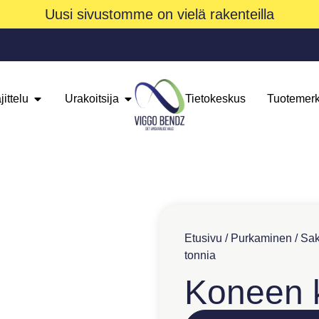
Uusi sivustomme on vielä rakenteilla
jittelu
Urakoitsija
Tietokeskus
Tuotemerk
Etusivu
/
Purkaminen
/
Sak
tonnia
Koneen k