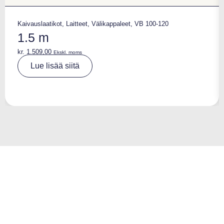
Kaivauslaatikot
,
Laitteet
,
Välikappaleet
,
VB 100-120
1.5 m
kr.
1.509,00
Ekskl. moms
A
Lue lisää siitä
lt
e
r
n
a
ti
v
e
: