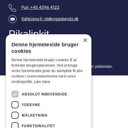
Puh: +45 4396 4122
Sähköposti: vb@viggobendz.dk
Pikalinkit
×
Tietosuojakäytäntö
Denne hjemmeside bruger
Myynti- ja toimitusehdot
cookies
Denne hjemmeside bruger cookies til at
forbedre brugeroplevelsen. Ved at bruge
Copyright 2024 © Viggo Bendz. Kaikki oikeudet pidätetään.
vores hjemmeside giver du samtykke til alle
cookies i overensstemmelse med vores
cookiepolitik.
Læs mere
ABSOLUT NØDVENDIGE
YDEEVNE
MÅLRETNING
FUNKTIONALITET