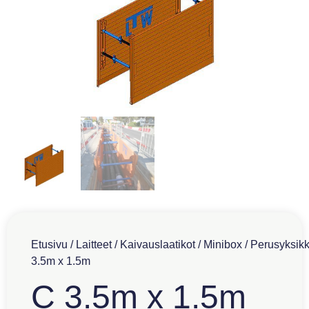
Etusivu
/
Laitteet
/
Kaivauslaatikot
/
Minibox
/
Perusyksik
3.5m x 1.5m
C 3.5m x 1.5m