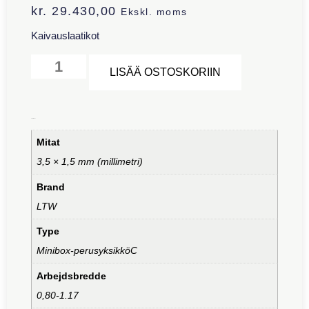
kr.
29.430,00
Ekskl. moms
Kaivauslaatikot
Alternative:
LISÄÄ OSTOSKORIIN
Lisätiedot
Mitat
3,5 × 1,5 mm (millimetri)
Brand
LTW
Type
Minibox-perusyksikköC
Arbejdsbredde
0,80-1.17