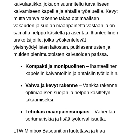
kaivulaatikko, joka on suunniteltu turvalliseen
kaivamiseen kapeilla ja ahtailla työalueilla. Kevyt
mutta vahva rakenne takaa optimaalisen
vakauden ja suojan maanpainetta vastaan ja on
samalla helppo käsitellä ja asentaa. Ihanteellinen
urakoitsijoille, jotka työskentelevät
yleishyödyllisten laitosten, putkiasennusten ja
muiden pienimuotoisten kaivutöiden parissa.
Kompakti ja monipuolinen
– Ihanteellinen
kapeisiin kaivantoihin ja ahtaisiin työtiloihin.
Vahva ja kevyt rakenne
– Vankka rakenne
optimaalisen suojan ja helpon käsittelyn
takaamiseksi.
Tehokas maanpainesuojaus
– Vähentää
sortumariskiä ja lisää työturvallisuutta.
LTW Minibox Baseunit on luotettava ja tilaa