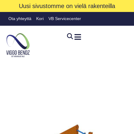
Uusi sivustomme on vielä rakenteilla
Ota yhteyttä
Kori
VB Servicecenter