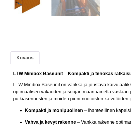
Kuvaus
LTW Minibox Baseunit – Kompakti ja tehokas ratkais
LTW Minibox Baseunit on vankka ja joustava kaivulaatikko
optimaalisen vakauden ja suojan maanpainetta vastaan ja o
putkiasennusten ja muiden pienimuotoisten kaivutöiden p
Kompakti ja monipuolinen
– Ihanteellinen kapeisii
Vahva ja kevyt rakenne
– Vankka rakenne optimaal