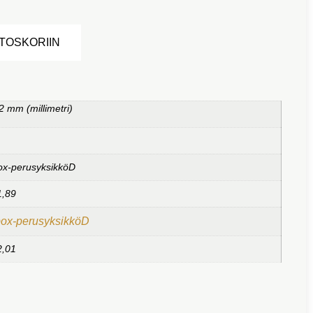
Alternative:
STOSKORIIN
2 mm (millimetri)
ox-perusyksikköD
1,89
box-perusyksikköD
2,01