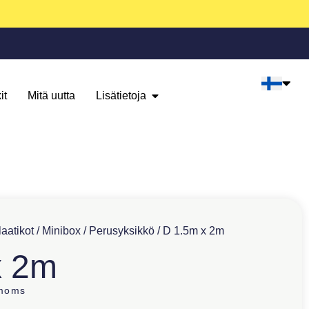
it
Mitä uutta
Lisätietoja
aatikot
/
Minibox
/
Perusyksikkö
/ D 1.5m x 2m
x 2m
 moms