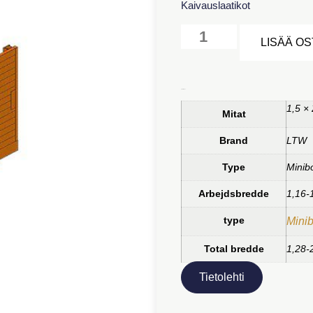
Kaivauslaatikot
LISÄÄ O
Lisätiedot
1,5 × 
Mitat
Brand
LTW
Type
Minib
Arbejdsbredde
1,16-
type
Mini
Total bredde
1,28-
Tietolehti