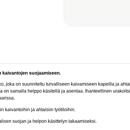
u kaivantojen suojaamiseen.
, joka on suunniteltu turvalliseen kaivamiseen kapeilla ja ahtai
n samalla helppo käsitellä ja asentaa. Ihanteellinen urakoitsijoi
arissa.
n kaivantoihin ja ahtaisiin työtiloihin.
isen suojan ja helpon käsittelyn takaamiseksi.