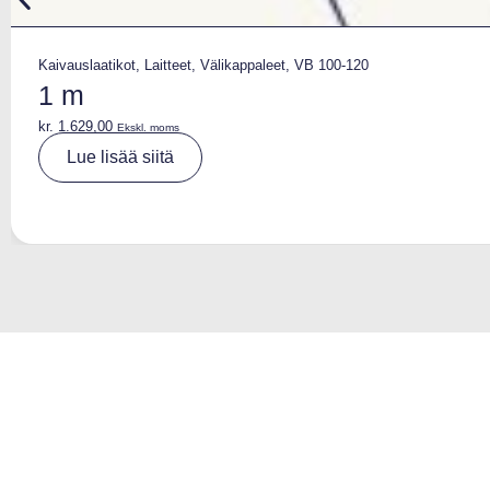
Kaivauslaatikot
,
Laitteet
,
Välikappaleet
,
VB 100-120
1 m
kr.
1.629,00
Ekskl. moms
A
Lue lisää siitä
lt
e
r
n
a
ti
v
e
: