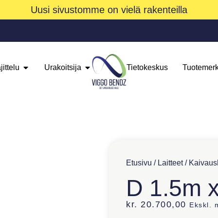
Uusi sivustomme on vielä rakenteilla
jittelu
Urakoitsija
Tietokeskus
Tuotemerk
Etusivu
/
Laitteet
/
Kaivausl
D 1.5m 
kr.
20.700,00
Ekskl.