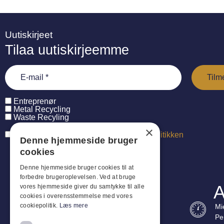
Uutiskirjeet
Tilaa uutiskirjeemme
Entreprenør
Metal Recycling
Waste Recyling
×
Jeg har læst og accepterer
persondatapolitikken
Denne hjemmeside bruger
cookies
Denne hjemmeside bruger cookies til at
forbedre brugeroplevelsen. Ved at bruge
A
vores hjemmeside giver du samtykke til alle
cookies i overensstemmelse med vores
cookiepolitik.
Læs mere
Mi
Pe