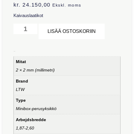
kr.
24.150,00
Ekskl. moms
Kaivauslaatikot
Alternative:
LISÄÄ OSTOSKORIIN
Lisätiedot
Mitat
2 × 2 mm (millimetri)
Brand
LTW
Type
Minibox-perusyksikkö
Arbejdsbredde
1,87-2,60