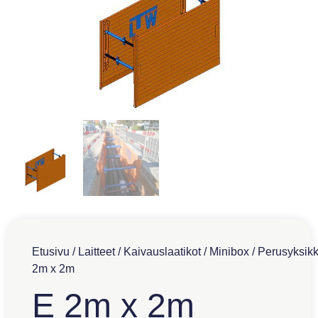
Etusivu
/
Laitteet
/
Kaivauslaatikot
/
Minibox
/
Perusyksik
2m x 2m
E 2m x 2m