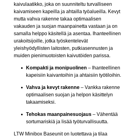
kaivulaatikko, joka on suunniteltu turvalliseen
kaivamiseen kapeilla ja ahtailla työalueilla. Kevyt
mutta vahva rakenne takaa optimaalisen
vakauden ja suojan maanpainetta vastaan ja on
samalla helppo käsitellä ja asentaa. Ihanteellinen
urakoitsijoille, jotka työskentelevät
yleishyödyllisten laitosten, putkiasennusten ja
muiden pienimuotoisten kaivutöiden parissa.
Kompakti ja monipuolinen
– Ihanteellinen
kapeisiin kaivantoihin ja ahtaisiin työtiloihin.
Vahva ja kevyt rakenne
– Vankka rakenne
optimaalisen suojan ja helpon käsittelyn
takaamiseksi.
Tehokas maanpainesuojaus
– Vähentää
sortumariskiä ja lisää työturvallisuutta.
LTW Minibox Baseunit on luotettava ja tilaa