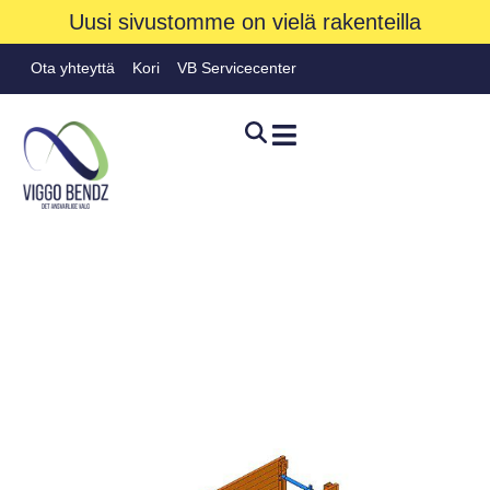
Uusi sivustomme on vielä rakenteilla
Ota yhteyttä
Kori
VB Servicecenter