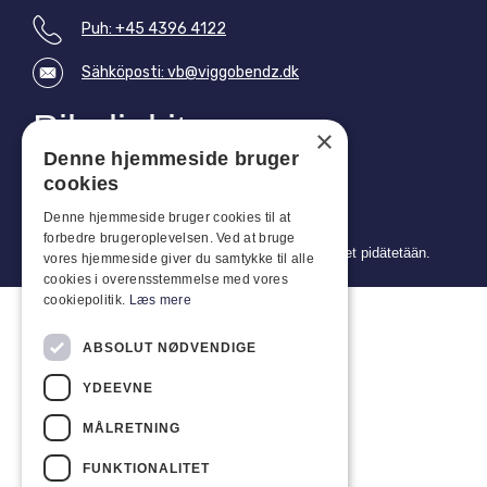
Puh: +45 4396 4122
Sähköposti: vb@viggobendz.dk
Pikalinkit
×
Tietosuojakäytäntö
Denne hjemmeside bruger
Myynti- ja toimitusehdot
cookies
Denne hjemmeside bruger cookies til at
forbedre brugeroplevelsen. Ved at bruge
Copyright 2024 © Viggo Bendz. Kaikki oikeudet pidätetään.
vores hjemmeside giver du samtykke til alle
cookies i overensstemmelse med vores
cookiepolitik.
Læs mere
ABSOLUT NØDVENDIGE
YDEEVNE
MÅLRETNING
FUNKTIONALITET