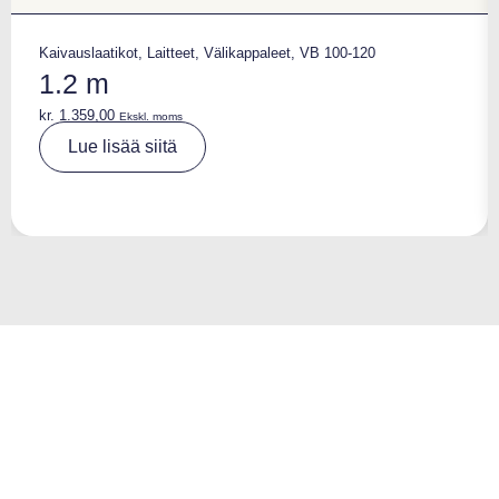
Kaivauslaatikot
,
Laitteet
,
Välikappaleet
,
VB 100-120
1.2 m
kr.
1.359,00
Ekskl. moms
A
Lue lisää siitä
lt
e
r
n
a
ti
v
e
: