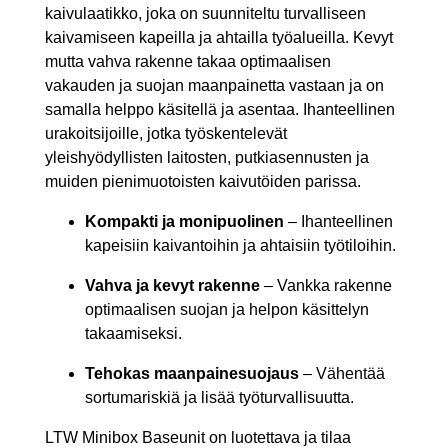
kaivulaatikko, joka on suunniteltu turvalliseen
kaivamiseen kapeilla ja ahtailla työalueilla. Kevyt
mutta vahva rakenne takaa optimaalisen
vakauden ja suojan maanpainetta vastaan ja on
samalla helppo käsitellä ja asentaa. Ihanteellinen
urakoitsijoille, jotka työskentelevät
yleishyödyllisten laitosten, putkiasennusten ja
muiden pienimuotoisten kaivutöiden parissa.
Kompakti ja monipuolinen
– Ihanteellinen
kapeisiin kaivantoihin ja ahtaisiin työtiloihin.
Vahva ja kevyt rakenne
– Vankka rakenne
optimaalisen suojan ja helpon käsittelyn
takaamiseksi.
Tehokas maanpainesuojaus
– Vähentää
sortumariskiä ja lisää työturvallisuutta.
LTW Minibox Baseunit on luotettava ja tilaa