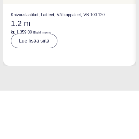
Kaivauslaatikot
,
Laitteet
,
Välikappaleet
,
VB 100-120
1.2 m
kr.
1.359,00
Ekskl. moms
A
Lue lisää siitä
lt
e
r
n
a
ti
v
e
: