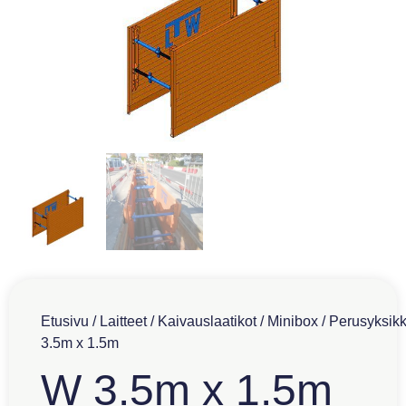
Etusivu
/
Laitteet
/
Kaivauslaatikot
/
Minibox
/
Perusyksik
3.5m x 1.5m
W 3.5m x 1.5m