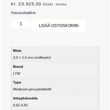
kr.
23.925,00
Ekskl. moms
Kaivauslaatikot
Alternative:
LISÄÄ OSTOSKORIIN
Lisätiedot
Mitat
3,5 × 1,5 mm (millimetri)
Brand
LTW
Type
Miniboxin perusyksikköB
Arbejdsbredde
0,62-0,81