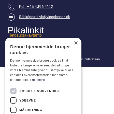
Puh: +45 4396 4122
Sähköposti: vb@viggobendz.dk
Pikalinkit
Tietosuojakäytäntö
×
Myynti- ja toimitusehdot
Denne hjemmeside bruger
cookies
Copyright 2024 © Viggo Bendz. Kaikki oikeudet pidätetään.
Denne hjemmeside bruger cookies til at
forbedre brugeroplevelsen. Ved at bruge
vores hjemmeside giver du samtykke til alle
cookies i overensstemmelse med vores
cookiepolitik.
Læs mere
ABSOLUT NØDVENDIGE
YDEEVNE
MÅLRETNING