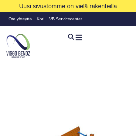
Uusi sivustomme on vielä rakenteilla
Ota yhteyttä
Kori
VB Servicecenter