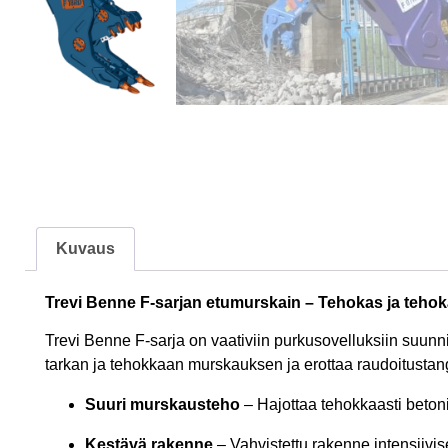
Kuvaus
Trevi Benne F-sarjan etumurskain – Tehokas ja tehok
Trevi Benne F-sarja on vaativiin purkusovelluksiin suun
tarkan ja tehokkaan murskauksen ja erottaa raudoitustang
Suuri murskausteho
– Hajottaa tehokkaasti betoni
Kestävä rakenne
– Vahvistettu rakenne intensiivis