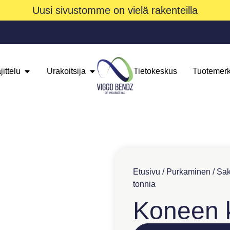
Uusi sivustomme on vielä rakenteilla
jittelu
Urakoitsija
Tietokeskus
Tuotemerk
Etusivu
/
Purkaminen
/
Sak
tonnia
Koneen k