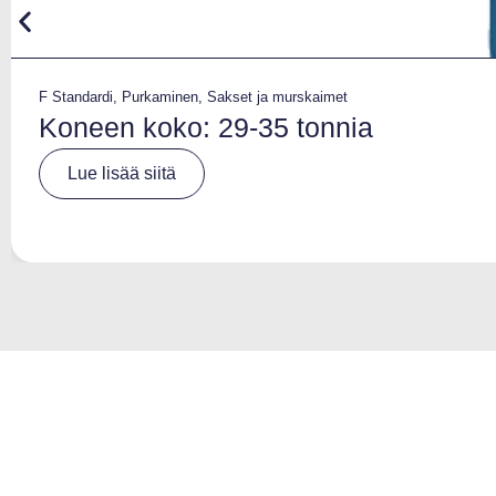
F Standardi
,
Purkaminen
,
Sakset ja murskaimet
Koneen koko: 29-35 tonnia
A
Lue lisää siitä
lt
e
r
n
a
ti
v
e
: