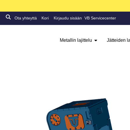
Ota yhteyttä
Kori
Kirjaudu sisään
VB Servicecenter
Metallin lajittelu
Jätteiden la