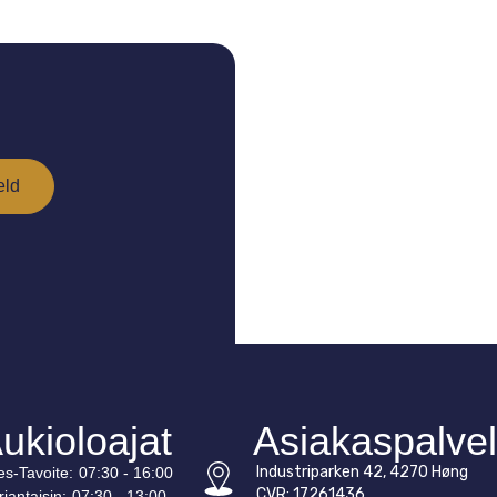
ukioloajat
Asiakaspalve
Industriparken 42, 4270 Høng
es-
Tavoite
:
07:30 - 16:00
CVR: 17261436
rjantaisin:
07:30 - 13:00