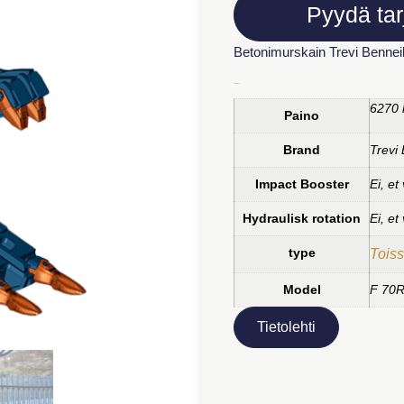
Pyydä tar
Betonimurskain Trevi Benneil
Lisätiedot
6270 
Paino
Brand
Trevi
Impact Booster
Ei, et 
Hydraulisk rotation
Ei, et 
type
Toiss
Model
F 70
Tietolehti