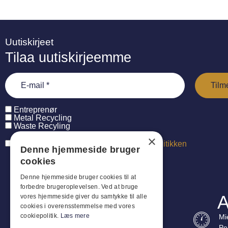
Uutiskirjeet
Tilaa uutiskirjeemme
Entreprenør
Metal Recycling
Waste Recyling
×
Jeg har læst og accepterer
persondatapolitikken
Denne hjemmeside bruger
cookies
Denne hjemmeside bruger cookies til at
forbedre brugeroplevelsen. Ved at bruge
A
vores hjemmeside giver du samtykke til alle
cookies i overensstemmelse med vores
cookiepolitik.
Læs mere
Mi
Pe