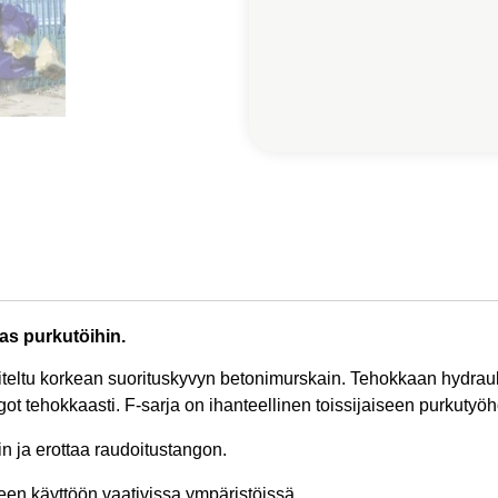
as purkutöihin.
niteltu korkean suorituskyvyn betonimurskain. Tehokkaan hydrau
ot tehokkaasti. F-sarja on ihanteellinen toissijaiseen purkutyö
n ja erottaa raudoitustangon.
een käyttöön vaativissa ympäristöissä.