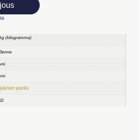
jous
tä
kg (kilogramma)
 Benne
voi.
voi.
ijainen purku
RD