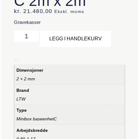
C 2m x 2m
kr.
21.480,00
Ekskl. moms
Gravekasser
Alternative:
LEGG I HANDLEKURV
Tilleggsinformasjon
Dimensjoner
2 × 2 mm
Brand
LTW
Type
Minibox baseenhetC
Arbejdsbredde
0,80-1.17