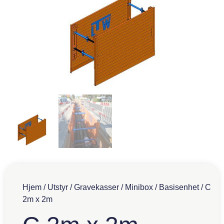
Hjem
/
Utstyr
/
Gravekasser
/
Minibox
/
Basisenhet
/ C
2m x 2m