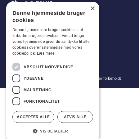
CVR: 17261436
×
Denne hjemmeside bruger
Tlf: +45 4396 4122
cookies
E-post: vb@viggobendz.dk
Denne hjemmeside bruger cookies til at
forbedre brugeroplevelsen. Ved at bruge
Quicklinks
vores hjemmeside giver du samtykke til alle
cookies i overensstemmelse med vores
Retningslinjer for personvern
cookiepolitik.
Læs mere
Vilkår og betingelser for salg og levering
ABSOLUT NØDVENDIGE
Copyright 2024 © Viggo Bendz. Alle rettigheter forbeholdt
YDEEVNE
MÅLRETNING
FUNKTIONALITET
ACCEPTER ALLE
AFVIS ALLE
VIS DETALJER