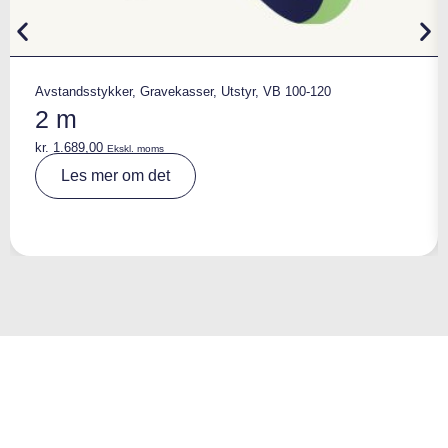
Avstandsstykker
,
Gravekasser
,
Utstyr
,
VB 100-120
2 m
kr.
1.689,00
Ekskl. moms
A
Les mer om det
lt
e
r
n
a
ti
v
e
: