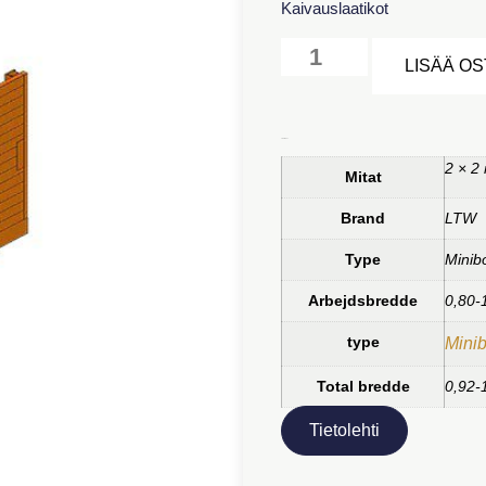
Kaivauslaatikot
LISÄÄ O
Lisätiedot
2 × 2 
Mitat
Brand
LTW
Type
Minib
Arbejdsbredde
0,80-
type
Mini
Total bredde
0,92-
Tietolehti