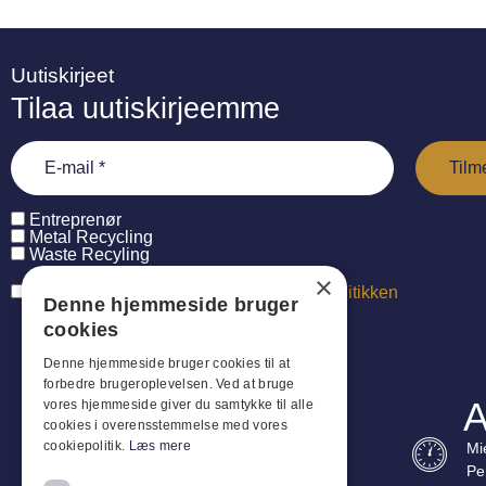
Uutiskirjeet
Tilaa uutiskirjeemme
Entreprenør
Metal Recycling
Waste Recyling
×
Jeg har læst og accepterer
persondatapolitikken
Denne hjemmeside bruger
cookies
Denne hjemmeside bruger cookies til at
forbedre brugeroplevelsen. Ved at bruge
A
vores hjemmeside giver du samtykke til alle
cookies i overensstemmelse med vores
cookiepolitik.
Læs mere
Mi
Pe