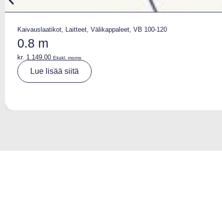
Kaivauslaatikot
,
Laitteet
,
Välikappaleet
,
VB 100-120
0.8 m
kr.
1.149,00
Ekskl. moms
A
Lue lisää siitä
lt
e
r
n
a
ti
v
e
: