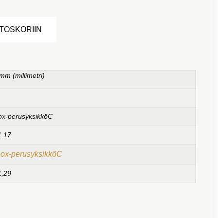
Alternative:
STOSKORIIN
mm (millimetri)
ox-perusyksikköC
1.17
box-perusyksikköC
1,29