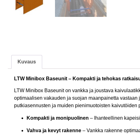
Kuvaus
LTW Minibox Baseunit – Kompakti ja tehokas ratkais
LTW Minibox Baseunit on vankka ja joustava kaivulaatikko
optimaalisen vakauden ja suojan maanpainetta vastaan ja o
putkiasennusten ja muiden pienimuotoisten kaivutöiden p
Kompakti ja monipuolinen
– Ihanteellinen kapeisii
Vahva ja kevyt rakenne
– Vankka rakenne optimaal