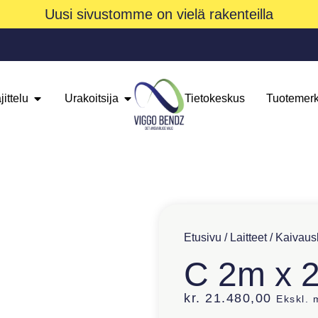
Uusi sivustomme on vielä rakenteilla
jittelu
Urakoitsija
Tietokeskus
Tuotemerk
Etusivu
/
Laitteet
/
Kaivausl
C 2m x 
kr.
21.480,00
Ekskl.