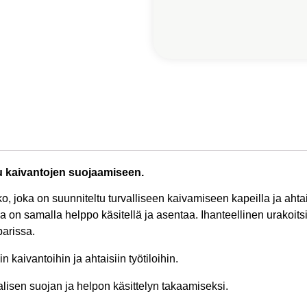
u kaivantojen suojaamiseen.
, joka on suunniteltu turvalliseen kaivamiseen kapeilla ja ahtai
n samalla helppo käsitellä ja asentaa. Ihanteellinen urakoitsijoi
arissa.
n kaivantoihin ja ahtaisiin työtiloihin.
isen suojan ja helpon käsittelyn takaamiseksi.