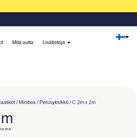
it
Mitä uutta
Lisätietoja
aatikot
/
Minibox
/
Perusyksikkö
/ C 2m x 2m
2m
 moms