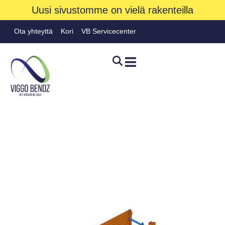
Uusi sivustomme on vielä rakenteilla
Ota yhteyttä
Kori
VB Servicecenter