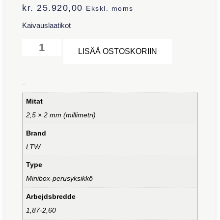
kr.
25.920,00
Ekskl. moms
Kaivauslaatikot
Alternative:
LISÄÄ OSTOSKORIIN
Lisätiedot
Mitat
2,5 × 2 mm (millimetri)
Brand
LTW
Type
Minibox-perusyksikkö
Arbejdsbredde
1,87-2,60