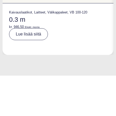
Kaivauslaatikot
,
Laitteet
,
Välikappaleet
,
VB 100-120
0.3 m
kr.
946,50
Ekskl. moms
A
Lue lisää siitä
lt
e
r
n
a
ti
v
e
: