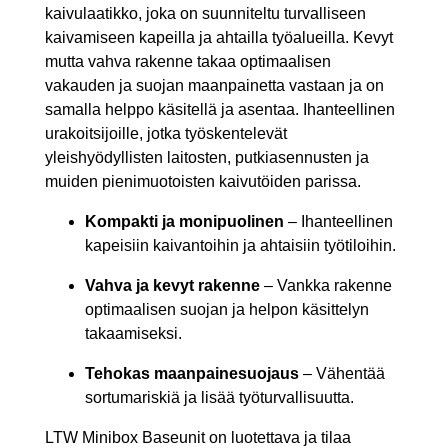
kaivulaatikko, joka on suunniteltu turvalliseen
kaivamiseen kapeilla ja ahtailla työalueilla. Kevyt
mutta vahva rakenne takaa optimaalisen
vakauden ja suojan maanpainetta vastaan ja on
samalla helppo käsitellä ja asentaa. Ihanteellinen
urakoitsijoille, jotka työskentelevät
yleishyödyllisten laitosten, putkiasennusten ja
muiden pienimuotoisten kaivutöiden parissa.
Kompakti ja monipuolinen
– Ihanteellinen
kapeisiin kaivantoihin ja ahtaisiin työtiloihin.
Vahva ja kevyt rakenne
– Vankka rakenne
optimaalisen suojan ja helpon käsittelyn
takaamiseksi.
Tehokas maanpainesuojaus
– Vähentää
sortumariskiä ja lisää työturvallisuutta.
LTW Minibox Baseunit on luotettava ja tilaa