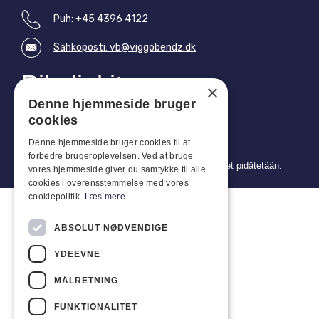
Puh: +45 4396 4122
Sähköposti: vb@viggobendz.dk
Pikalinkit
×
Tietosuojakäytäntö
Denne hjemmeside bruger
Myynti- ja toimitusehdot
cookies
Denne hjemmeside bruger cookies til at
forbedre brugeroplevelsen. Ved at bruge
Copyright 2024 © Viggo Bendz. Kaikki oikeudet pidätetään.
vores hjemmeside giver du samtykke til alle
cookies i overensstemmelse med vores
cookiepolitik.
Læs mere
ABSOLUT NØDVENDIGE
YDEEVNE
MÅLRETNING
FUNKTIONALITET