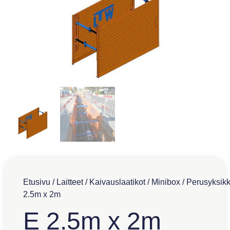
Etusivu
/
Laitteet
/
Kaivauslaatikot
/
Minibox
/
Perusyksik
2.5m x 2m
E 2.5m x 2m