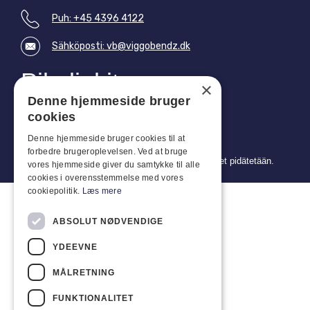
Puh: +45 4396 4122
Sähköposti: vb@viggobendz.dk
Pikalinkit
×
Tietosuojakäytäntö
Denne hjemmeside bruger
Myynti- ja toimitusehdot
cookies
Denne hjemmeside bruger cookies til at
forbedre brugeroplevelsen. Ved at bruge
Copyright 2024 © Viggo Bendz. Kaikki oikeudet pidätetään.
vores hjemmeside giver du samtykke til alle
cookies i overensstemmelse med vores
cookiepolitik.
Læs mere
ABSOLUT NØDVENDIGE
YDEEVNE
MÅLRETNING
FUNKTIONALITET