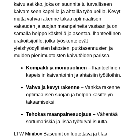
kaivulaatikko, joka on suunniteltu turvalliseen
kaivamiseen kapeilla ja ahtailla työalueilla. Kevyt
mutta vahva rakenne takaa optimaalisen
vakauden ja suojan maanpainetta vastaan ja on
samalla helppo käsitellä ja asentaa. Ihanteellinen
urakoitsijoille, jotka työskentelevät
yleishyödyllisten laitosten, putkiasennusten ja
muiden pienimuotoisten kaivutöiden parissa.
Kompakti ja monipuolinen
– Ihanteellinen
kapeisiin kaivantoihin ja ahtaisiin työtiloihin.
Vahva ja kevyt rakenne
– Vankka rakenne
optimaalisen suojan ja helpon käsittelyn
takaamiseksi.
Tehokas maanpainesuojaus
– Vähentää
sortumariskiä ja lisää työturvallisuutta.
LTW Minibox Baseunit on luotettava ja tilaa