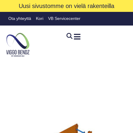
Uusi sivustomme on vielä rakenteilla
Ota yhteyttä
Kori
VB Servicecenter