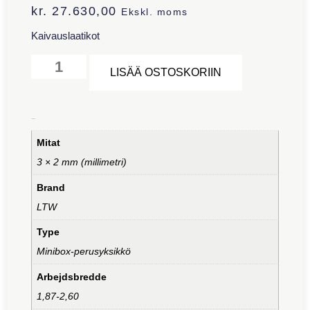
kr.
27.630,00
Ekskl. moms
Kaivauslaatikot
Alternative:
LISÄÄ OSTOSKORIIN
Lisätiedot
Mitat
3 × 2 mm (millimetri)
Brand
LTW
Type
Minibox-perusyksikkö
Arbejdsbredde
1,87-2,60