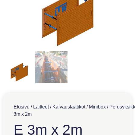
Etusivu
/
Laitteet
/
Kaivauslaatikot
/
Minibox
/
Perusyksik
3m x 2m
E 3m x 2m