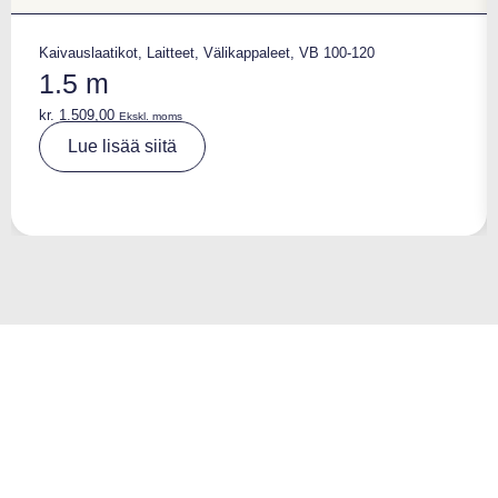
Kaivauslaatikot
,
Laitteet
,
Välikappaleet
,
VB 100-120
1.5 m
kr.
1.509,00
Ekskl. moms
A
Lue lisää siitä
lt
e
r
n
a
ti
v
e
: