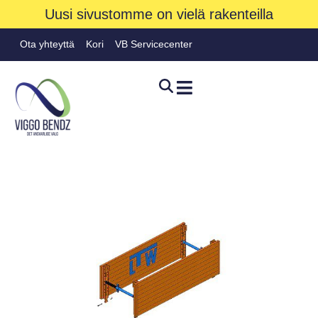
Uusi sivustomme on vielä rakenteilla
Ota yhteyttä
Kori
VB Servicecenter