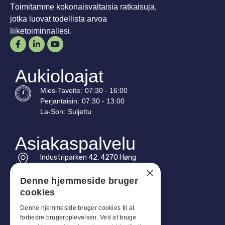
Toimitamme kokonaisvaltaisia ratkaisuja,
jotka luovat todellista arvoa
liiketoiminnallesi.
Aukioloajat
Mies-
Tavoite
:
07:30 - 16:00
Perjantaisin:
07:30 - 13:00
La-
Son
:
Suljettu
Asiakaspalvelu
Industriparken 42, 4270 Høng
CVR: 17261436
×
Denne hjemmeside bruger
Puh: +45 4396 4122
cookies
Sähköposti: vb@viggobendz.dk
Denne hjemmeside bruger cookies til at
forbedre brugeroplevelsen. Ved at bruge