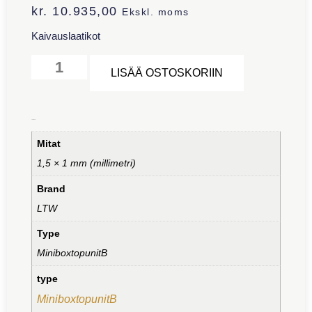
kr.
10.935,00
Ekskl. moms
Kaivauslaatikot
Alternative:
LISÄÄ OSTOSKORIIN
Lisätiedot
Mitat
1,5 × 1 mm (millimetri)
Brand
LTW
Type
MiniboxtopunitB
type
MiniboxtopunitB