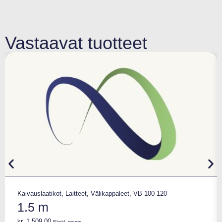
Vastaavat tuotteet
Kaivauslaatikot
,
Laitteet
,
Välikappaleet
,
VB 100-120
1.5 m
kr.
1.509,00
Ekskl. moms