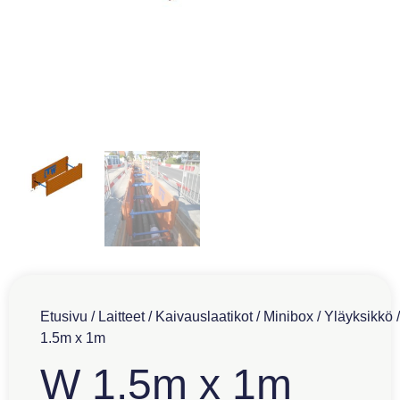
Etusivu
/
Laitteet
/
Kaivauslaatikot
/
Minibox
/
Yläyksikkö
1.5m x 1m
W 1.5m x 1m