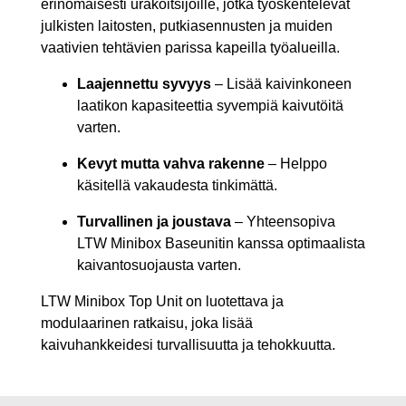
erinomaisesti urakoitsijoille, jotka työskentelevät
julkisten laitosten, putkiasennusten ja muiden
vaativien tehtävien parissa kapeilla työalueilla.
Laajennettu syvyys
– Lisää kaivinkoneen
laatikon kapasiteettia syvempiä kaivutöitä
varten.
Kevyt mutta vahva rakenne
– Helppo
käsitellä vakaudesta tinkimättä.
Turvallinen ja joustava
– Yhteensopiva
LTW Minibox Baseunitin kanssa optimaalista
kaivantosuojausta varten.
LTW Minibox Top Unit on luotettava ja
modulaarinen ratkaisu, joka lisää
kaivuhankkeidesi turvallisuutta ja tehokkuutta.