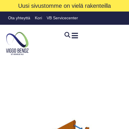
Uusi sivustomme on vielä rakenteilla
Ota yhteyttä
Kori
VB Servicecenter