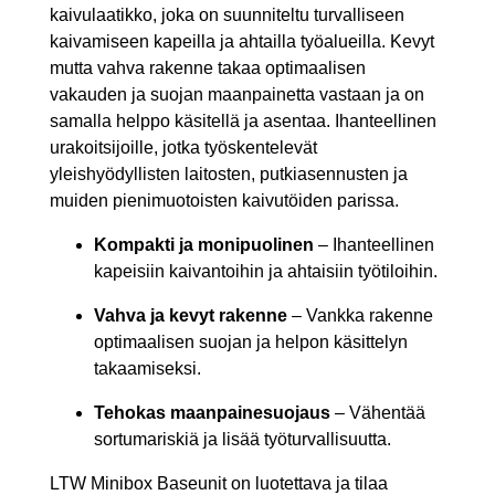
kaivulaatikko, joka on suunniteltu turvalliseen
kaivamiseen kapeilla ja ahtailla työalueilla. Kevyt
mutta vahva rakenne takaa optimaalisen
vakauden ja suojan maanpainetta vastaan ja on
samalla helppo käsitellä ja asentaa. Ihanteellinen
urakoitsijoille, jotka työskentelevät
yleishyödyllisten laitosten, putkiasennusten ja
muiden pienimuotoisten kaivutöiden parissa.
Kompakti ja monipuolinen
– Ihanteellinen
kapeisiin kaivantoihin ja ahtaisiin työtiloihin.
Vahva ja kevyt rakenne
– Vankka rakenne
optimaalisen suojan ja helpon käsittelyn
takaamiseksi.
Tehokas maanpainesuojaus
– Vähentää
sortumariskiä ja lisää työturvallisuutta.
LTW Minibox Baseunit on luotettava ja tilaa