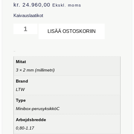
kr.
24.960,00
Ekskl. moms
Kaivauslaatikot
Alternative:
LISÄÄ OSTOSKORIIN
Lisätiedot
Mitat
3 × 2 mm (millimetri)
Brand
LTW
Type
Minibox-perusyksikköC
Arbejdsbredde
0,80-1.17