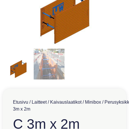
Etusivu
/
Laitteet
/
Kaivauslaatikot
/
Minibox
/
Perusyksik
3m x 2m
C 3m x 2m