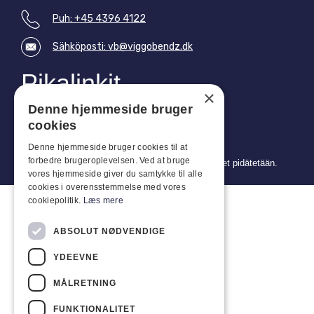
Puh: +45 4396 4122
Sähköposti: vb@viggobendz.dk
Pikalinkit
×
Tietosuojakäytäntö
Denne hjemmeside bruger
Myynti- ja toimitusehdot
cookies
Denne hjemmeside bruger cookies til at
forbedre brugeroplevelsen. Ved at bruge
Copyright 2024 © Viggo Bendz. Kaikki oikeudet pidätetään.
vores hjemmeside giver du samtykke til alle
cookies i overensstemmelse med vores
cookiepolitik.
Læs mere
ABSOLUT NØDVENDIGE
YDEEVNE
MÅLRETNING
FUNKTIONALITET