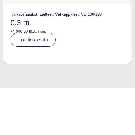
Kaivauslaatikot
,
Laitteet
,
Välikappaleet
,
VB 100-120
0.3 m
kr.
946,50
Ekskl. moms
A
Lue lisää siitä
lt
e
r
n
a
ti
v
e
: