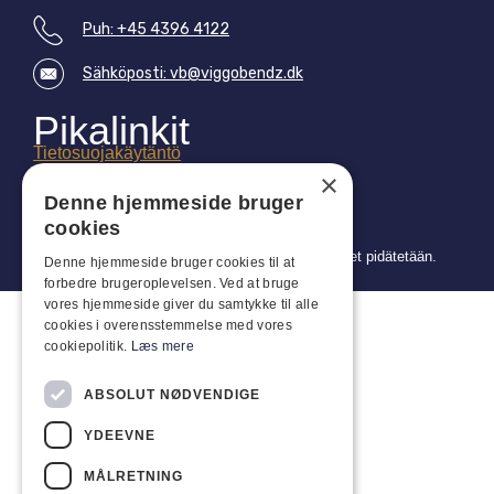
Puh: +45 4396 4122
Sähköposti: vb@viggobendz.dk
Pikalinkit
Tietosuojakäytäntö
×
Myynti- ja toimitusehdot
Denne hjemmeside bruger
cookies
Copyright 2024 © Viggo Bendz. Kaikki oikeudet pidätetään.
Denne hjemmeside bruger cookies til at
forbedre brugeroplevelsen. Ved at bruge
vores hjemmeside giver du samtykke til alle
cookies i overensstemmelse med vores
cookiepolitik.
Læs mere
ABSOLUT NØDVENDIGE
YDEEVNE
MÅLRETNING