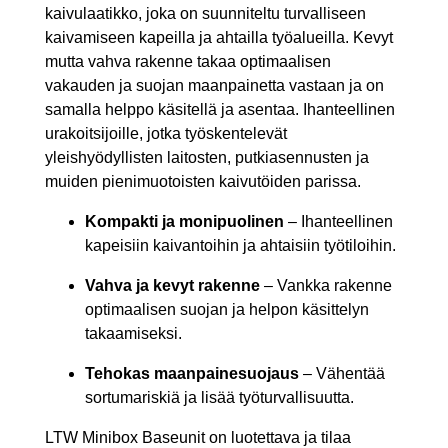
kaivulaatikko, joka on suunniteltu turvalliseen
kaivamiseen kapeilla ja ahtailla työalueilla. Kevyt
mutta vahva rakenne takaa optimaalisen
vakauden ja suojan maanpainetta vastaan ja on
samalla helppo käsitellä ja asentaa. Ihanteellinen
urakoitsijoille, jotka työskentelevät
yleishyödyllisten laitosten, putkiasennusten ja
muiden pienimuotoisten kaivutöiden parissa.
Kompakti ja monipuolinen
– Ihanteellinen
kapeisiin kaivantoihin ja ahtaisiin työtiloihin.
Vahva ja kevyt rakenne
– Vankka rakenne
optimaalisen suojan ja helpon käsittelyn
takaamiseksi.
Tehokas maanpainesuojaus
– Vähentää
sortumariskiä ja lisää työturvallisuutta.
LTW Minibox Baseunit on luotettava ja tilaa