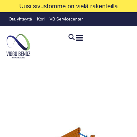
Uusi sivustomme on vielä rakenteilla
Ota yhteyttä
Kori
VB Servicecenter