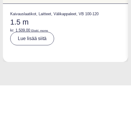
Kaivauslaatikot
,
Laitteet
,
Välikappaleet
,
VB 100-120
1.5 m
kr.
1.509,00
Ekskl. moms
A
Lue lisää siitä
lt
e
r
n
a
ti
v
e
: