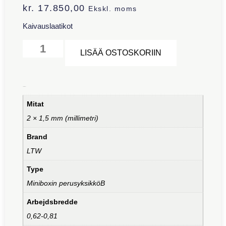
kr.
17.850,00
Ekskl. moms
Kaivauslaatikot
Alternative:
LISÄÄ OSTOSKORIIN
Lisätiedot
Mitat
2 × 1,5 mm (millimetri)
Brand
LTW
Type
Miniboxin perusyksikköB
Arbejdsbredde
0,62-0,81