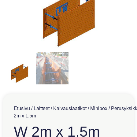
Etusivu
/
Laitteet
/
Kaivauslaatikot
/
Minibox
/
Perusyksik
2m x 1.5m
W 2m x 1.5m