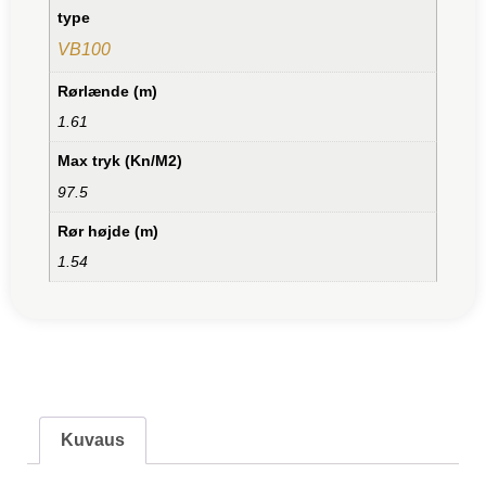
type
VB100
Rørlænde (m)
1.61
Max tryk (Kn/M2)
97.5
Rør højde (m)
1.54
Kuvaus