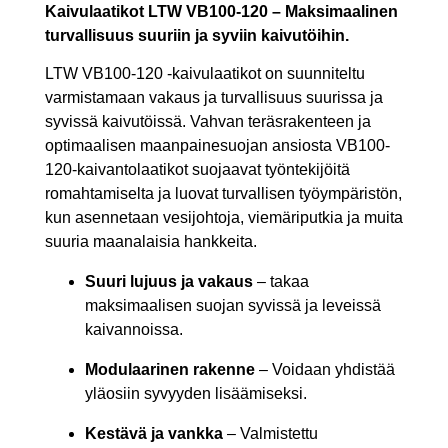
Kaivulaatikot LTW VB100-120 – Maksimaalinen
turvallisuus suuriin ja syviin kaivutöihin.
LTW VB100-120 -kaivulaatikot on suunniteltu
varmistamaan vakaus ja turvallisuus suurissa ja
syvissä kaivutöissä. Vahvan teräsrakenteen ja
optimaalisen maanpainesuojan ansiosta VB100-
120-kaivantolaatikot suojaavat työntekijöitä
romahtamiselta ja luovat turvallisen työympäristön,
kun asennetaan vesijohtoja, viemäriputkia ja muita
suuria maanalaisia hankkeita.
Suuri lujuus ja vakaus
– takaa
maksimaalisen suojan syvissä ja leveissä
kaivannoissa.
Modulaarinen rakenne
– Voidaan yhdistää
yläosiin syvyyden lisäämiseksi.
Kestävä ja vankka
– Valmistettu