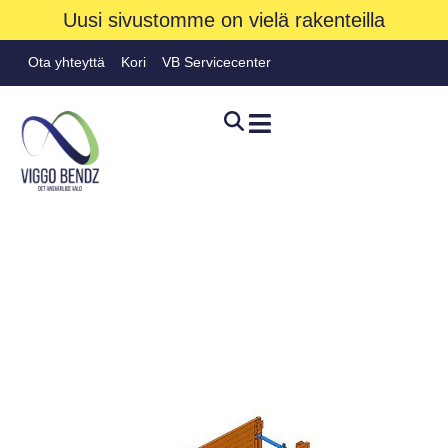
Uusi sivustomme on vielä rakenteilla
Ota yhteyttä
Kori
VB Servicecenter