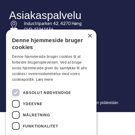
Asiakaspalvelu
Industriparken 42, 4270 Høng
CVR: 17261436
×
Denne hjemmeside bruger
Puh: +45 4396 4122
cookies
Sähköposti: vb@viggobendz.dk
Denne hjemmeside bruger cookies til at
forbedre brugeroplevelsen. Ved at bruge
Pikalinkit
vores hjemmeside giver du samtykke til alle
cookies i overensstemmelse med vores
Tietosuojakäytäntö
cookiepolitik.
Læs mere
Myynti- ja toimitusehdot
ABSOLUT NØDVENDIGE
Copyright 2024 © Viggo Bendz. Kaikki oikeudet pidätetään.
YDEEVNE
MÅLRETNING
FUNKTIONALITET