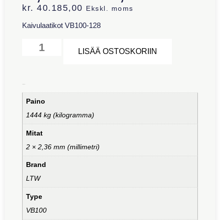
kr.
40.185,00
Ekskl. moms
Kaivulaatikot VB100-128
Alternative:
LISÄÄ OSTOSKORIIN
Lisätiedot
Paino
1444 kg (kilogramma)
Mitat
2 × 2,36 mm (millimetri)
Brand
LTW
Type
VB100