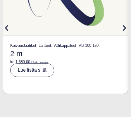
Kaivauslaatikot
,
Laitteet
,
Välikappaleet
,
VB 100-120
2 m
kr.
1.689,00
Ekskl. moms
A
Lue lisää siitä
lt
e
r
n
a
ti
v
e
: