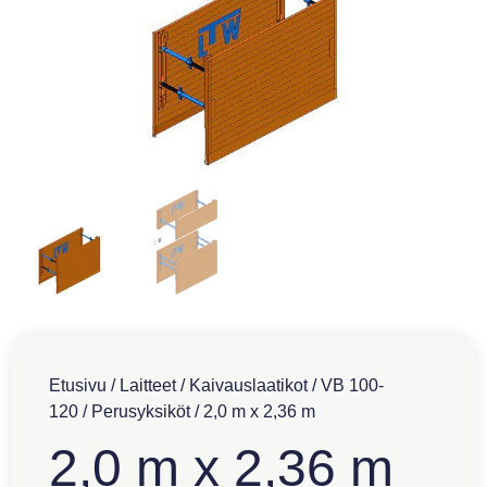
Etusivu
/
Laitteet
/
Kaivauslaatikot
/
VB 100-
120
/
Perusyksiköt
/ 2,0 m x 2,36 m
2,0 m x 2,36 m