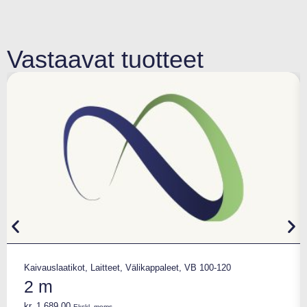
Vastaavat tuotteet
Kaivauslaatikot
,
Laitteet
,
Välikappaleet
,
VB 100-120
2 m
kr.
1.689,00
Ekskl. moms