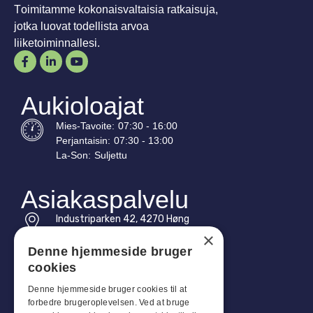
Toimitamme kokonaisvaltaisia ratkaisuja,
jotka luovat todellista arvoa
liiketoiminnallesi.
Aukioloajat
Mies-
Tavoite
:
07:30 - 16:00
Perjantaisin:
07:30 - 13:00
La-
Son
:
Suljettu
Asiakaspalvelu
Industriparken 42, 4270 Høng
CVR: 17261436
×
Denne hjemmeside bruger
Puh: +45 4396 4122
cookies
Sähköposti: vb@viggobendz.dk
Denne hjemmeside bruger cookies til at
forbedre brugeroplevelsen. Ved at bruge