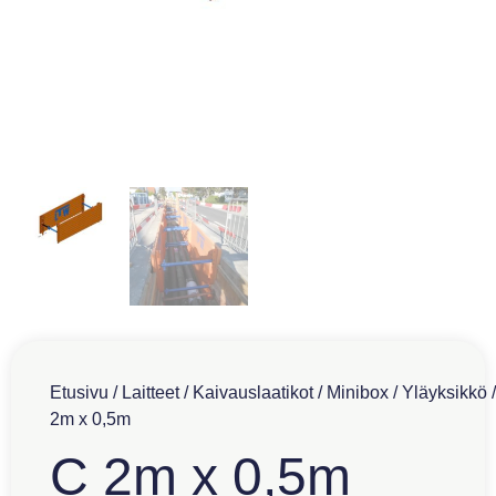
Etusivu
/
Laitteet
/
Kaivauslaatikot
/
Minibox
/
Yläyksikkö
/
2m x 0,5m
C 2m x 0,5m