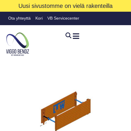
Uusi sivustomme on vielä rakenteilla
Ota yhteyttä
Kori
VB Servicecenter