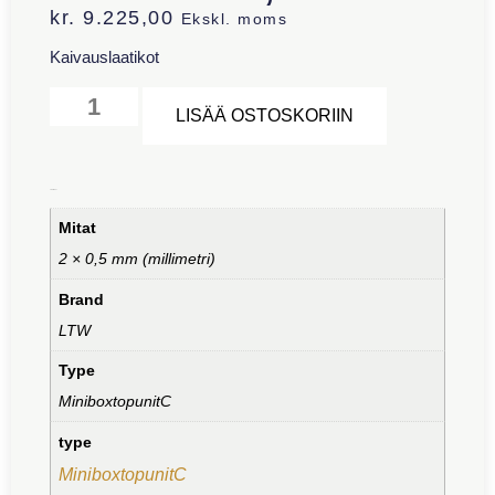
kr.
9.225,00
Ekskl. moms
Kaivauslaatikot
Alternative:
LISÄÄ OSTOSKORIIN
Lisätiedot
Mitat
2 × 0,5 mm (millimetri)
Brand
LTW
Type
MiniboxtopunitC
type
MiniboxtopunitC