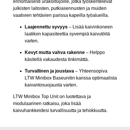
erinomaisesti urakoitsijoille, jotka työskentelevät
julkisten laitosten, putkiasennusten ja muiden
vaativien tehtävien parissa kapeilla työalueilla.
Laajennettu syvyys
– Lisää kaivinkoneen
laatikon kapasiteettia syvempiä kaivutöitä
varten.
Kevyt mutta vahva rakenne
– Helppo
käsitellä vakaudesta tinkimättä.
Turvallinen ja joustava
– Yhteensopiva
LTW Minibox Baseunitin kanssa optimaalista
kaivantosuojausta varten.
LTW Minibox Top Unit on luotettava ja
modulaarinen ratkaisu, joka lisää
kaivuhankkeidesi turvallisuutta ja tehokkuutta.