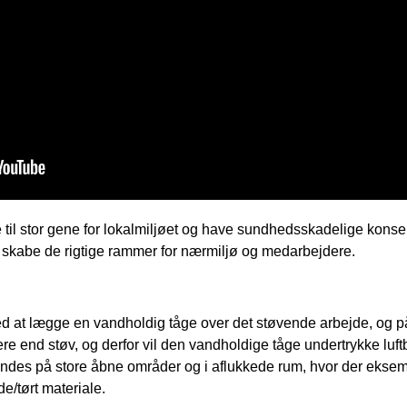
til stor gene for lokalmiljøet og have sundhedsskadelige konsek
 skabe de rigtige rammer for nærmiljø og medarbejdere.
d at lægge en vandholdig tåge over det støvende arbejde, o
re end støv, og derfor vil den vandholdige tåge undertrykke luf
des på store åbne områder og i aflukkede rum, hvor der eksem
e/tørt materiale.