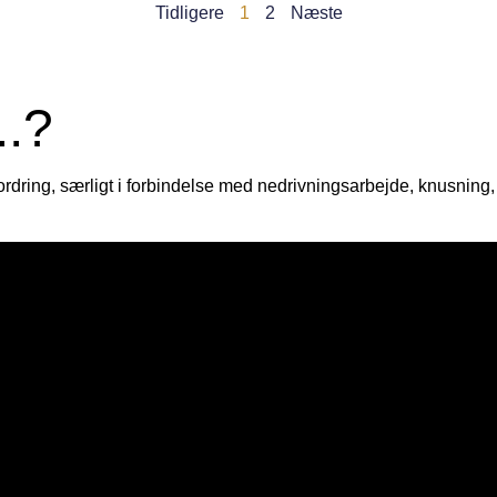
Tidligere
1
2
Næste
e
:
..?
rdring, særligt i forbindelse med nedrivningsarbejde, knusning,