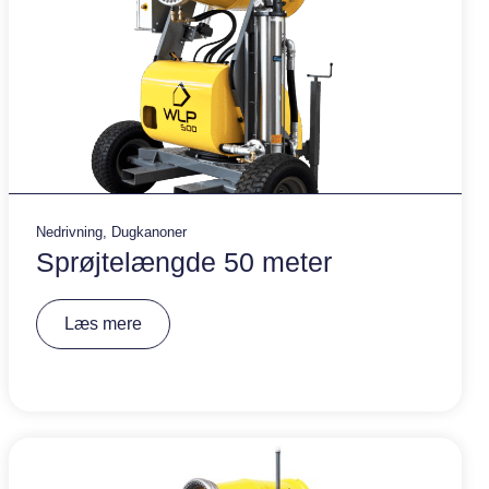
Nedrivning
,
Dugkanoner
Sprøjtelængde 50 meter
A
Læs mere
lt
e
r
n
a
ti
v
e
: