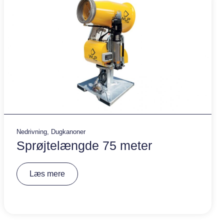
:
Nedrivning
,
Dugkanoner
Sprøjtelængde 75 meter
A
Læs mere
lt
e
r
n
a
ti
v