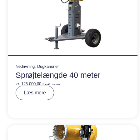
Nedrivning
,
Dugkanoner
Sprøjtelængde 40 meter
kr.
125.000,00
Ekskl. moms
A
Læs mere
lt
e
r
n
a
ti
v
e
: