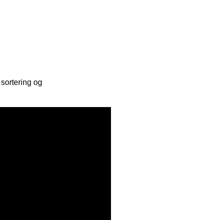
e
:
 sortering og