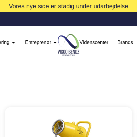
Vores nye side er stadig under udarbejdelse
ering
Entreprenør
Videnscenter
Brands