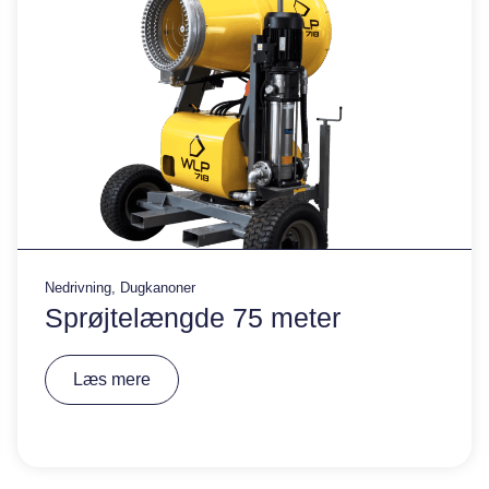
:
Nedrivning
,
Dugkanoner
Sprøjtelængde 75 meter
A
Læs mere
lt
e
r
n
a
ti
v