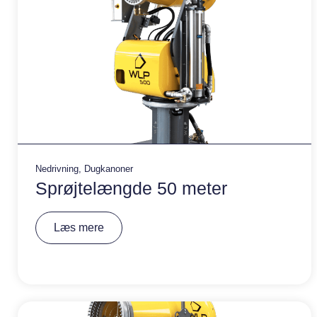
Nedrivning
,
Dugkanoner
Sprøjtelængde 50 meter
A
Læs mere
lt
e
r
n
a
ti
v
e