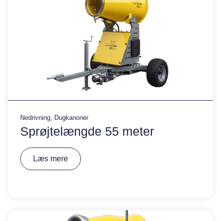
Nedrivning
,
Dugkanoner
Sprøjtelængde 55 meter
A
Læs mere
lt
e
r
n
a
ti
v
e