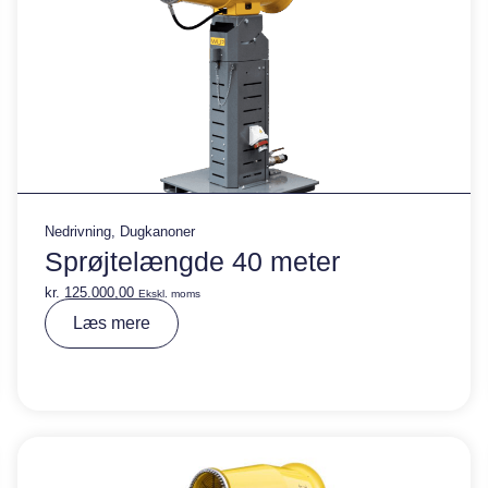
Nedrivning
,
Dugkanoner
Sprøjtelængde 40 meter
kr.
125.000,00
Ekskl. moms
A
Læs mere
lt
e
r
n
a
ti
v
e
: