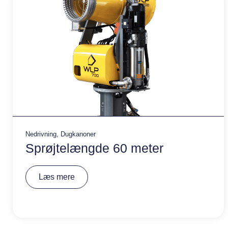
:
Nedrivning
,
Dugkanoner
Sprøjtelængde 60 meter
A
Læs mere
lt
e
r
n
a
ti
v