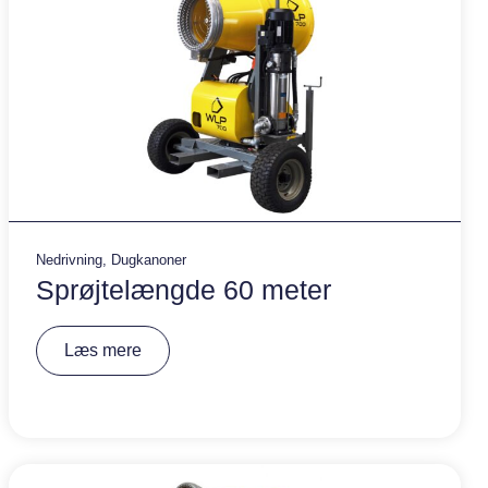
Nedrivning
,
Dugkanoner
Sprøjtelængde 60 meter
A
Læs mere
lt
e
r
n
a
ti
v
e