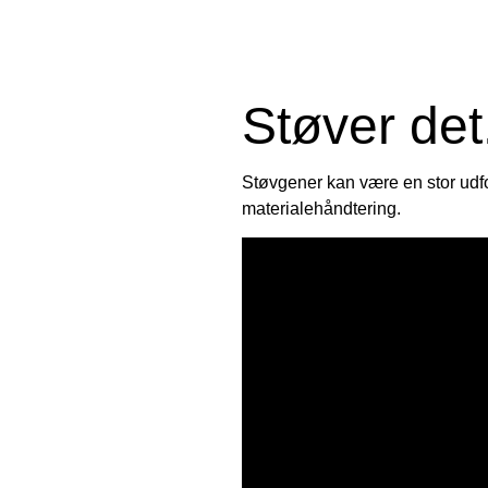
e
:
Støver det
Støvgener kan være en stor udfo
materialehåndtering.